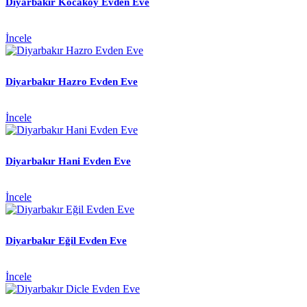
Diyarbakır Kocaköy Evden Eve
İncele
Diyarbakır Hazro Evden Eve
İncele
Diyarbakır Hani Evden Eve
İncele
Diyarbakır Eğil Evden Eve
İncele